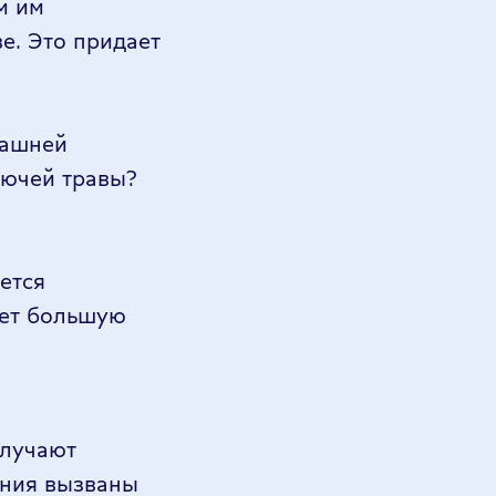
м им
е. Это придает
машней
рючей травы?
ется
ует большую
олучают
ения вызваны