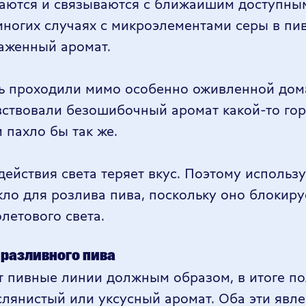
гаются и связываются с ближайшим доступны
многих случаях с микроэлементами серы в пив
аженный аромат.
дь проходили мимо особенно оживленной до
вствовали безошибочный аромат какой-то го
и пахло бы так же.
действия света теряет вкус. Поэтому использу
кло для розлива пива, поскольку оно блокир
летового света.
 разливного пива
тит пивные линии должным образом, в итоге п
лянистый или уксусный аромат. Оба эти явл