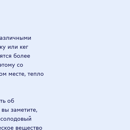
 различными
ку или кег
ятся более
этому со
ом месте, тепло
ть об
 вы заметите,
т солодовый
еское вещество