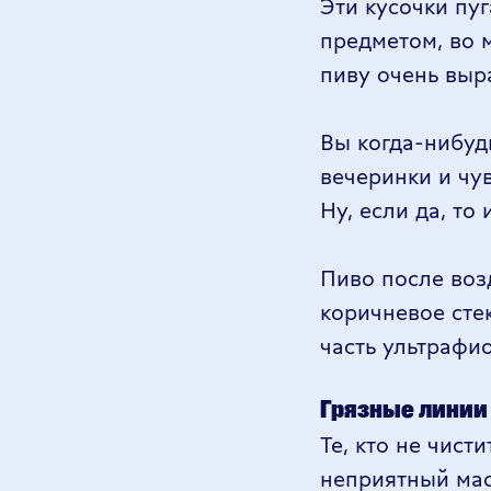
Эти кусочки пу
предметом, во 
пиву очень выр
Вы когда-нибу
вечеринки и чу
Ну, если да, то 
Пиво после воз
коричневое сте
часть ультрафио
Грязные линии
Те, кто не чис
неприятный мас