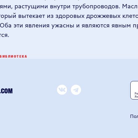
5,0
ями, растущими внутри трубопроводов. Масл
Рейтинг организации в
Яндексе
торый вытекает из здоровых дрожжевых клеток
 Оба эти явления ужасны и являются явным п
Политика конфид
тся.
ТЕ КУЛЬ
БИБЛИОТЕКА
НИЕ АЛКОГОЛЯ ВРЕДИТ В