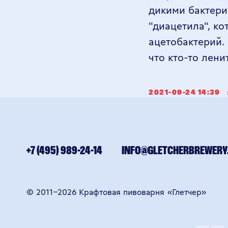
дикими бактери
+7 (495) 989-24-14
INFO@GLETCHERBREWERY.COM
"диацетила", ко
ацетобактерий.
© 2011–2026 Крафтовая пивоварня «Глетчер»
что кто-то лени
18+ ПЕЙ
2021-09-24 14:39
ЧРЕЗМЕРНОЕ УПОТРЕБЛЕ