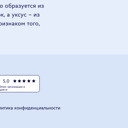
о образуется из
, а уксус – из
ризнаком того,
енциальности
ТУРНО!
АШЕМУ ЗДОРОВЬЮ