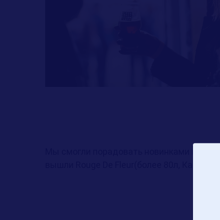
Мы смогли порадовать новинками из серии
вышли Rouge De Fleur(более 80л, Карл! 80 пр