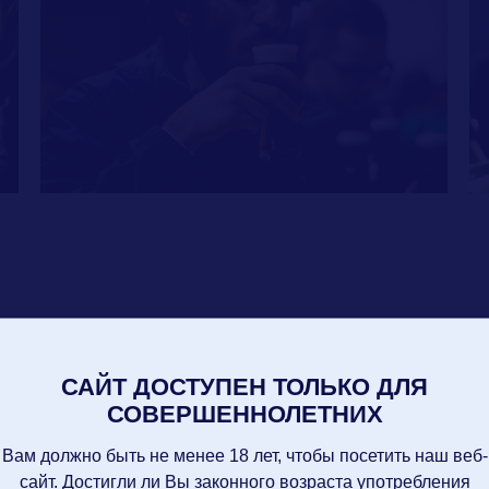
 Milkshake IPA Milk of Amnesia и поддержали прове
осто улетело!!!), Blanche De Fleur и Apres Ski Pils.
САЙТ ДОСТУПЕН ТОЛЬКО ДЛЯ
СОВЕРШЕННОЛЕТНИХ
Вам должно быть не менее 18 лет, чтобы посетить наш веб-
сайт. Достигли ли Вы законного возраста употребления