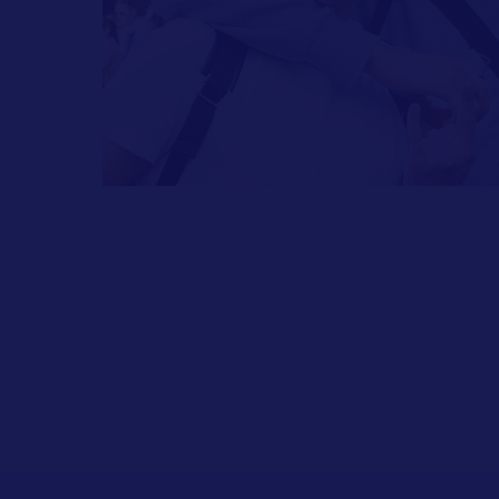
+7 (495) 989-24-
INFO@GLETCHERBREW
14
© 2011–2026 Крафтовая пивоварня «Глетчер»
18