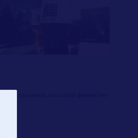
ренной классикой, из которой фаворитом